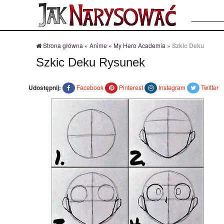
Szukaj:
Strona główna
»
Anime
»
My Hero Academia
»
Szkic Deku
Szkic Deku Rysunek
Udostępnij:
Facebook
Pinterest
Instagram
Twitter