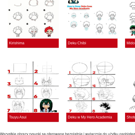
Kirishima
Deku Chibi
Mido
Tsuyu Asui
Deku w My Hero Academia
Wszystkie obrazy rysunki są oferowane bezpłatnie i wyłącznie do użytku osobiste