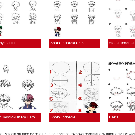
riya Chibi
Shoto Todoroki Chibi
Słodki Todoroki
Shoto Todoroki in My Hero Academia
Shoto Todoroki
Deku
go. Zdjęcia są albo bezpłatne, albo szeroko rozpowszechniane w Internecie i w w