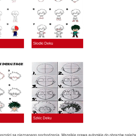
Słodki Deku
Szkic Deku
iększości są nieznanego pochodzenia. Wszelkie prawa autorskie do obrazów należą