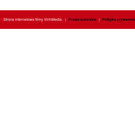
 Strona internetowa firmy VinhMedia.
|
Prawo autorskie
|
Polityka prywatnoś