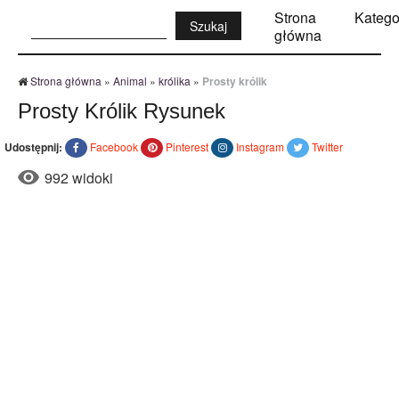
Szukaj:
Strona
Katego
główna
Strona główna
»
Animal
»
królika
»
Prosty królik
Prosty Królik Rysunek
Udostępnij:
Facebook
Pinterest
Instagram
Twitter
992 widoki