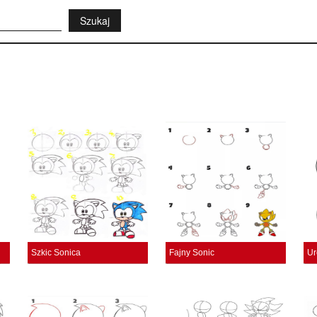
Szkic Sonica
Fajny Sonic
Ur