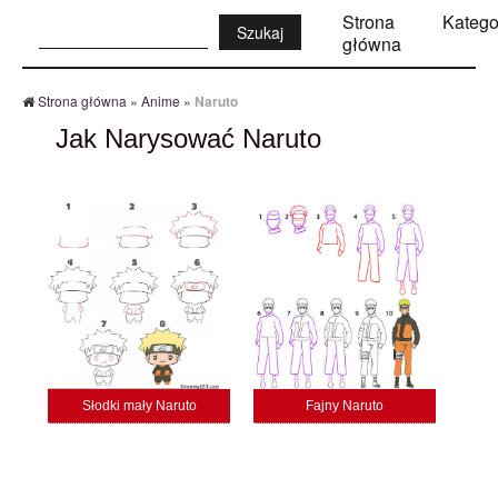
Szukaj:
Strona
Katego
główna
Strona główna
»
Anime
»
Naruto
Jak Narysować Naruto
Słodki mały Naruto
Fajny Naruto