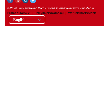
© 2026 JakNarysowac.Com - Strona internetowa firmy VinhMedia.
|
Prawo autorskie
|
Polityka prywatności
|
Warunki korzystania
English