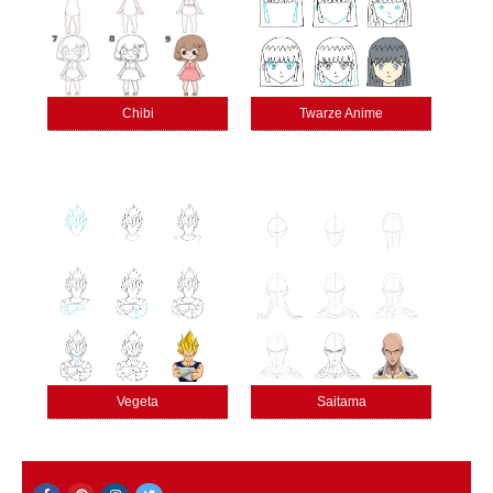
Chibi
Twarze Anime
Vegeta
Saitama