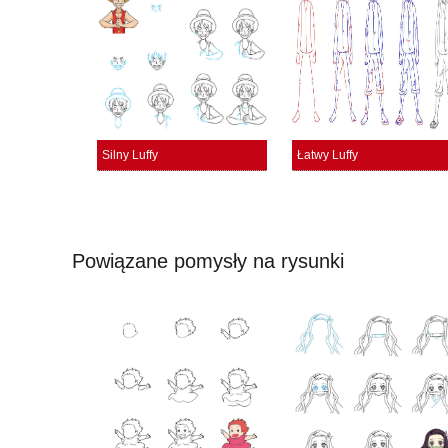
Silny Luffy
Łatwy Luffy
Powiązane pomysły na rysunki