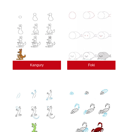
Kangury
Foki