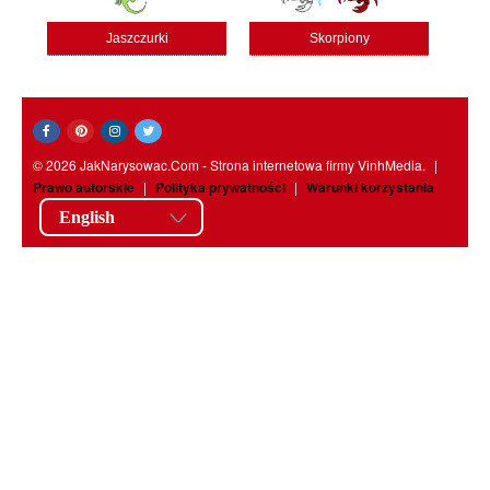
Jaszczurki
Skorpiony
© 2026 JakNarysowac.Com - Strona internetowa firmy VinhMedia.
|
Prawo autorskie
|
Polityka prywatności
|
Warunki korzystania
English