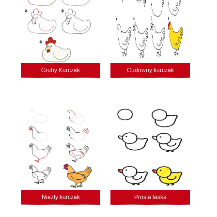
Gruby Kurczak
Cudowny kurczak
Niezły kurczak
Prosta laska