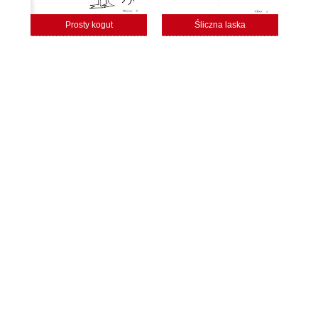
Prosty kogut
Śliczna laska