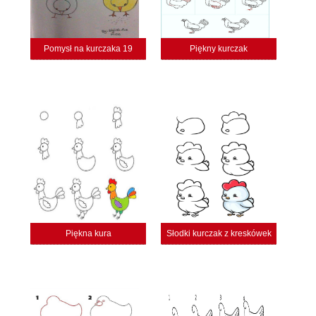
Pomysł na kurczaka 19
Piękny kurczak
Piękna kura
Słodki kurczak z kreskówek